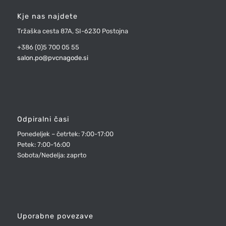
Kje nas najdete
Tržaška cesta 87A, SI-6230 Postojna
+386 (0)5 700 05 55
salon.po@pvcnagode.si
Odpiralni časi
Ponedeljek – četrtek: 7:00-17:00
Petek: 7:00-16:00
Sobota/Nedelja: zaprto
Uporabne povezave