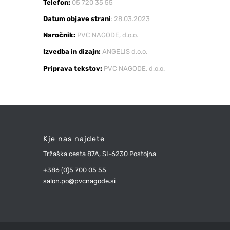
Telefon:
05 720 35 55
Datum objave strani
: 28.03.2023
Naročnik:
PVC NAGODE, d.o.o.
Izvedba in dizajn:
ANGELIS d.o.o.
Priprava tekstov:
PVC NAGODE, d.o.o.
Kje nas najdete
Tržaška cesta 87A, SI-6230 Postojna
+386 (0)5 700 05 55
salon.po@pvcnagode.si