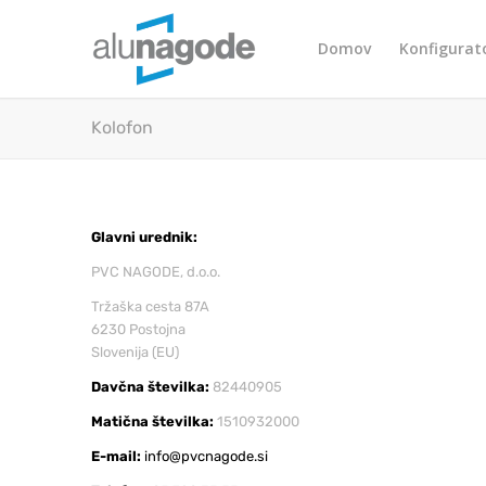
Domov
Konfigurat
Kolofon
Glavni urednik:
PVC NAGODE, d.o.o.
Tržaška cesta 87A
6230 Postojna
Slovenija (EU)
Davčna številka:
82440905
Matična številka:
1510932000
E-mail:
info@pvcnagode.si