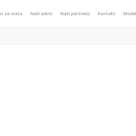
or za vrata
Naši aduti
Naši partnerji
Kontakt
Model