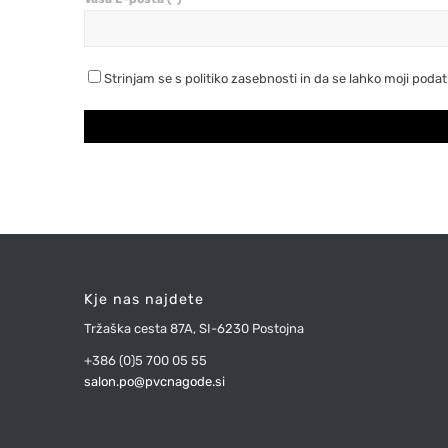
Strinjam se s politiko zasebnosti in da se lahko moji poda
Kje nas najdete
Tržaška cesta 87A, SI-6230 Postojna
+386 (0)5 700 05 55
salon.po@pvcnagode.si