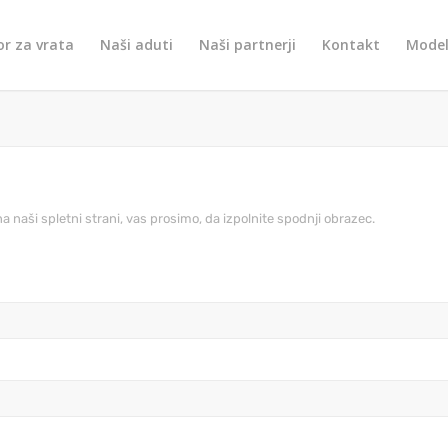
or za vrata
Naši aduti
Naši partnerji
Kontakt
Model
a naši spletni strani, vas prosimo, da izpolnite spodnji obrazec.